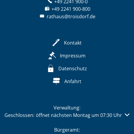
+49 2241 900-0
+49 2241 900-800
rathaus@troisdorf.de
Kontakt
Impressum
Datenschutz
Anfahrt
Verwaltung:
Klicken, um weitere Öffnungs- oder Schließzeiten auszub
Geschlossen:
öffnet nächsten Montag um 07:30 Uhr
Bürgeramt: