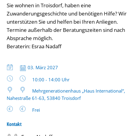
im
Sie wohnen in Troisdorf, haben eine
Zuwanderungsgeschichte und benötigen Hilfe? Wir
Rahmen
unterstützen Sie und helfen bei Ihren Anliegen.
des
Termine außerhalb der Beratungszeiten sind nach
kommunalen
Absprache möglich.
Integrationsmanagements
Beraterin: Esraa Nadaff
bis
14
Datum:
03. März 2027
Uhr
Uhrzeit:
10:00 - 14:00 Uhr
Mehrgenerationenhaus „Haus International“,
Nahestraße 61-63, 53840 Troisdorf
Frei
Kontakt