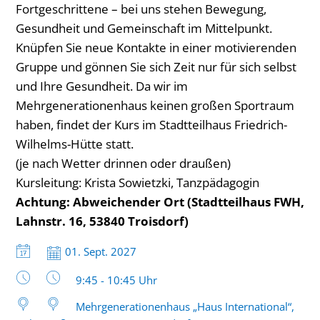
Fortgeschrittene – bei uns stehen Bewegung,
und
Gesundheit und Gemeinschaft im Mittelpunkt.
Walken
Knüpfen Sie neue Kontakte in einer motivierenden
Gruppe und gönnen Sie sich Zeit nur für sich selbst
für
und Ihre Gesundheit. Da wir im
Frauen
Mehrgenerationenhaus keinen großen Sportraum
haben, findet der Kurs im Stadtteilhaus Friedrich-
Wilhelms-Hütte statt.
(je nach Wetter drinnen oder draußen)
Kursleitung: Krista Sowietzki, Tanzpädagogin
Achtung: Abweichender Ort (Stadtteilhaus FWH,
Lahnstr. 16, 53840 Troisdorf)
Datum:
01. Sept. 2027
Uhrzeit:
9:45 - 10:45 Uhr
Mehrgenerationenhaus „Haus International“,