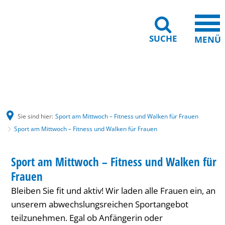
SUCHE
MENÜ
Gebärdensprache
Barrierefreiheit
Leichte Sprache
Sie sind hier:
Sport am Mittwoch – Fitness und Walken für Frauen
Sport am Mittwoch – Fitness und Walken für Frauen
Sport
SPORT
Sport am Mittwoch – Fitness und Walken für
KATEGORIE: SPORT
am
Frauen
Mittwoch
Bleiben Sie fit und aktiv! Wir laden alle Frauen ein, an
–
unserem abwechslungsreichen Sportangebot
teilzunehmen. Egal ob Anfängerin oder
Fitness