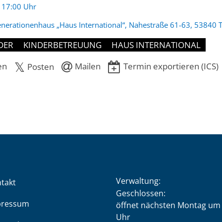
:
- 17:00 Uhr
nerationenhaus „Haus International“, Nahestraße 61-63, 53840 T
DER
KINDERBETREUUNG
HAUS INTERNATIONAL
en
Mailen
Termin exportieren (ICS)
Posten
Verwaltung:
takt
Klicken, um weitere Öffnung
Geschlossen:
pressum
öffnet nächsten Montag um 
Uhr