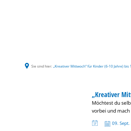
Sie sind hier:
„Kreativer Mittwoch“ für Kinder (6-10 Jahre) bis
„Kreativer
KINDER
„Kreativer Mit
KATEGORIE: KIND
Möchtest du selb
Mittwoch“
vorbei und mach 
für
Datum:
09. Sept.