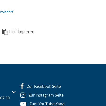
roisdorf
Link kopieren
Zur Facebook Seite
s- oder Schließzeiten auszublenden
Zur Instagram Seite
07:30
Zum YouTube Kanal