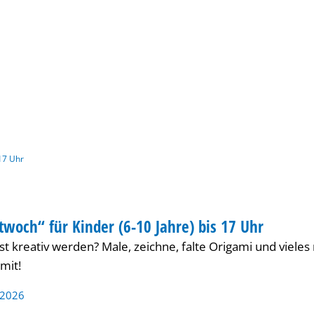
Gebärdensprache
Barrierefre
 17 Uhr
twoch“ für Kinder (6-10 Jahre) bis 17 Uhr
ER
st kreativ werden? Male, zeichne, falte Origami und viel
mit!
 2026