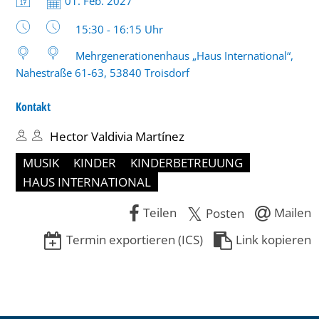
Datum:
01. Feb. 2027
bis
Uhrzeit:
15:30 - 16:15 Uhr
16:15
Mehrgenerationenhaus „Haus International“,
Uhr
Nahestraße 61-63, 53840 Troisdorf
Kontakt
Hector Valdivia Martínez
MUSIK
KINDER
KINDERBETREUUNG
HAUS INTERNATIONAL
Teilen
Mailen
Posten
Termin exportieren (ICS)
Link kopieren