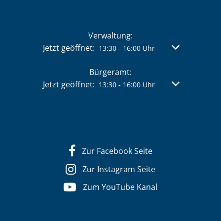
Verwaltung:
Klicken, um weitere Öffnungs- oder Schließzeit
Jetzt geöffnet:
Von 13:30 bis 
13:30
-
16:00
Uhr
Bürgeramt:
Klicken, um weitere Öffnungs- oder Schließzeit
Jetzt geöffnet:
Von 13:30 bis 
13:30
-
16:00
Uhr
Zur Facebook Seite
Zur Instagram Seite
Zum YouTube Kanal