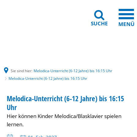
SUCHE
MENÜ
Gebärdensprache
Barrierefreiheit
Leichte Sprache
Sie sind hier:
Melodica-Unterricht (6-12 Jahre) bis 16:15 Uhr
Melodica-Unterricht (6-12 Jahre) bis 16:15 Uhr
Melodica-
KINDER
Melodica-Unterricht (6-12 Jahre) bis 16:15
KATEGORIE: KINDER
Unterricht
Uhr
(6-
Hier können Kinder Melodica/Blasklavier spielen
12
lernen.
Jahre)