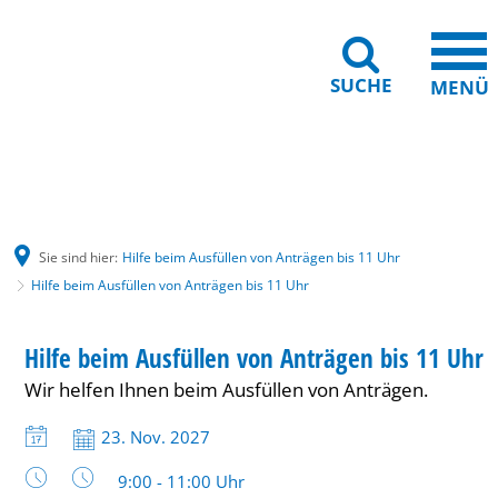
SUCHE
MENÜ
Gebärdensprache
Barrierefreiheit
Leichte Sprache
Sie sind hier:
Hilfe beim Ausfüllen von Anträgen bis 11 Uhr
Hilfe beim Ausfüllen von Anträgen bis 11 Uhr
Hilfe
BERATUNG
Hilfe beim Ausfüllen von Anträgen bis 11 Uhr
KATEGORIE: BERATUNG
beim
Wir helfen Ihnen beim Ausfüllen von Anträgen.
Ausfüllen
Datum:
23. Nov. 2027
von
Uhrzeit:
9:00 - 11:00 Uhr
Anträgen