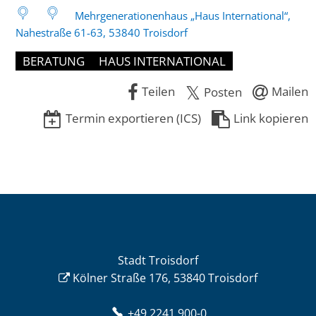
Mehrgenerationenhaus „Haus International“,
bis
Nahestraße 61-63, 53840 Troisdorf
11
BERATUNG
HAUS INTERNATIONAL
Uhr
Teilen
Mailen
Posten
Termin exportieren (ICS)
Link kopieren
Stadt Troisdorf
Kölner Straße 176, 53840 Troisdorf
+49 2241 900-0