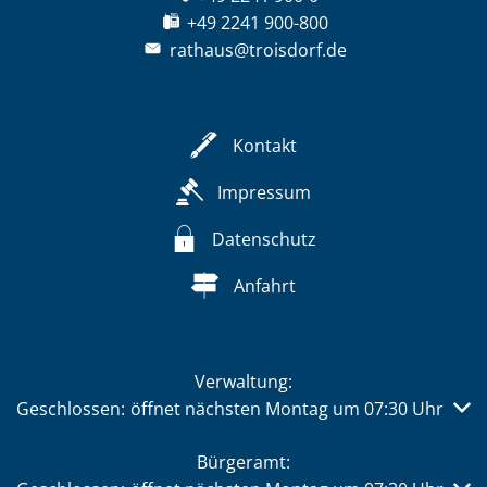
+49 2241 900-800
rathaus@troisdorf.de
Kontakt
Impressum
Datenschutz
Anfahrt
Verwaltung:
Klicken, um weitere Öffnungs- oder Schließzeiten auszub
Geschlossen:
öffnet nächsten Montag um 07:30 Uhr
Bürgeramt: