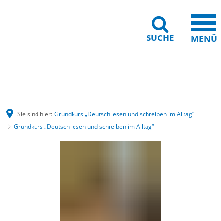
SUCHE
MENÜ
Gebärdensprache
Barrierefreiheit
Leichte Sprache
Sie sind hier:
Grundkurs „Deutsch lesen und schreiben im Alltag“
Grundkurs „Deutsch lesen und schreiben im Alltag“
Grundkurs
„Deutsch
lesen
und
schreiben