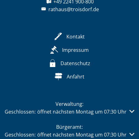
+49 2241 900-800
rathaus@troisdorf.de
Kontakt
Impressum
Datenschutz
Anfahrt
Verwaltung:
Klicken, um weitere Öffnungs- oder Schließzeiten auszub
Geschlossen:
öffnet nächsten Montag um 07:30 Uhr
Bürgeramt:
Klicken, um weitere Öffnungs- oder Schließzeiten auszub
Geschlossen:
öffnet nächsten Montag um 07:30 Uhr