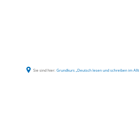
Sie sind hier:
Grundkurs „Deutsch lesen und schreiben im Al
Grundkurs
„Deutsch
lesen