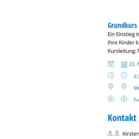
und
schreiben
Grundkurs 
Ein Einstieg 
im
Ihre Kinder 
Kursleitung:
Alltag“
Datum:
23. 
Uh
9:
Me
Fr
Kontakt
Kirsten