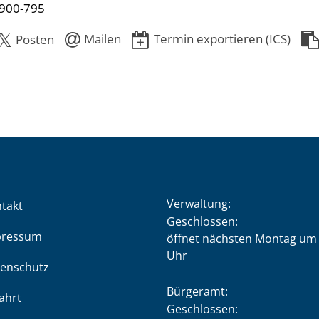
900-795
Mailen
Termin exportieren (ICS)
Posten
Verwaltung:
takt
Klicken, um weitere Öffnung
Geschlossen:
pressum
öffnet nächsten Montag um 
Uhr
enschutz
Bürgeramt:
ahrt
Klicken, um weitere Öffnung
Geschlossen: