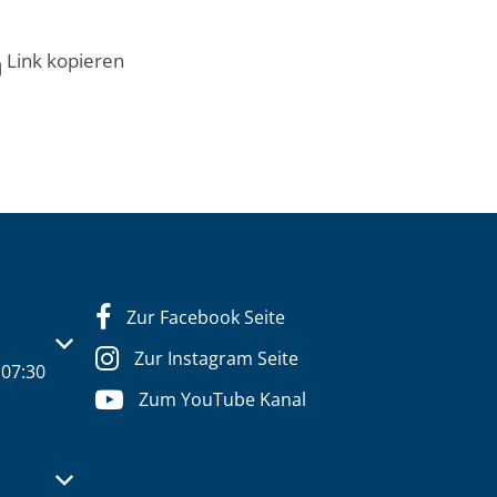
Link kopieren
Zur Facebook Seite
s- oder Schließzeiten auszublenden
Zur Instagram Seite
07:30
Zum YouTube Kanal
s- oder Schließzeiten auszublenden