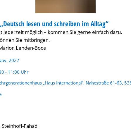
„Deutsch lesen und schreiben im Alltag“
ist jederzeit möglich – kommen Sie gerne einfach dazu.
können Sie mitbringen.
 Marion Lenden-Boos
Nov. 2027
rzeit:
30 - 11:00 Uhr
hrgenerationenhaus „Haus International“, Nahestraße 61-63, 53
ei
 Steinhoff-Fahadi