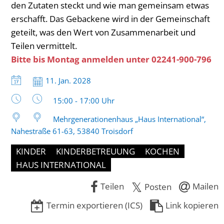
den Zutaten steckt und wie man gemeinsam etwas
Uhr
erschafft. Das Gebackene wird in der Gemeinschaft
geteilt, was den Wert von Zusammenarbeit und
Teilen vermittelt.
Bitte bis Montag anmelden unter 02241-900-796
Datum:
11. Jan. 2028
Uhrzeit:
15:00 - 17:00 Uhr
Mehrgenerationenhaus „Haus International“,
Nahestraße 61-63, 53840 Troisdorf
KINDER
KINDERBETREUUNG
KOCHEN
HAUS INTERNATIONAL
Teilen
Mailen
Posten
Termin exportieren (ICS)
Link kopieren