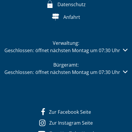
Datenschutz
Anfahrt
Verwaltung:
Klicken, um weitere Öffnungs- oder Schließzeiten auszub
Geschlossen:
öffnet nächsten Montag um 07:30 Uhr
Bürgeramt:
Klicken, um weitere Öffnungs- oder Schließzeiten auszub
Geschlossen:
öffnet nächsten Montag um 07:30 Uhr
Zur Facebook Seite
Zur Instagram Seite