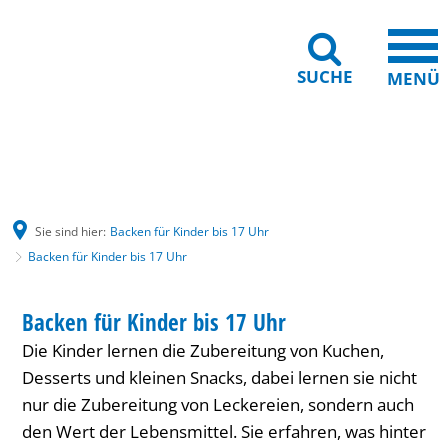
SUCHE
MENÜ
Gebärdensprache
Barrierefreiheit
Leichte Sprache
Sie sind hier:
Backen für Kinder bis 17 Uhr
Backen für Kinder bis 17 Uhr
Backen
HAUS INTERNATIONAL
Backen für Kinder bis 17 Uhr
KATEGORIE: HAUS INTERNATIONAL
für
Die Kinder lernen die Zubereitung von Kuchen,
Kinder
Desserts und kleinen Snacks, dabei lernen sie nicht
bis
nur die Zubereitung von Leckereien, sondern auch
den Wert der Lebensmittel. Sie erfahren, was hinter
17