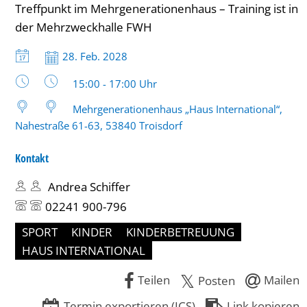
Treffpunkt im Mehrgenerationenhaus – Training ist in
(6-
der Mehrzweckhalle FWH
10
Datum:
28. Feb. 2028
Jahre)
Uhrzeit:
15:00 - 17:00 Uhr
bis
Mehrgenerationenhaus „Haus International“,
17
Nahestraße 61-63, 53840 Troisdorf
Uhr
Kontakt
Andrea Schiffer
02241 900-796
SPORT
KINDER
KINDERBETREUUNG
HAUS INTERNATIONAL
Teilen
Mailen
Posten
Termin exportieren (ICS)
Link kopieren