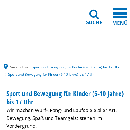
SUCHE
MENÜ
Gebärdensprache
Barrierefreiheit
Leichte Sprache
Sie sind hier:
Sport und Bewegung für Kinder (6-10 Jahre) bis 17 Uhr
Sport und Bewegung für Kinder (6-10 Jahre) bis 17 Uhr
Sport
HAUS INTERNATIONAL
Sport und Bewegung für Kinder (6-10 Jahre)
KATEGORIE: HAUS INTERNATIONAL
und
bis 17 Uhr
Bewegung
Wir machen Wurf-, Fang- und Laufspiele aller Art.
für
Bewegung, Spaß und Teamgeist stehen im
Vordergrund.
Kinder