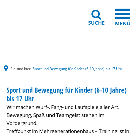
SUCHE
MENÜ
Gebärdensprache
Barrierefreiheit
Leichte Sprache
Sie sind hier:
Sport und Bewegung für Kinder (6-10 Jahre) bis 17 Uhr
Sport
HAUS INTERNATIONAL
Sport und Bewegung für Kinder (6-10 Jahre)
KATEGORIE: HAUS INTERNATIONAL
und
bis 17 Uhr
Bewegung
Wir machen Wurf-, Fang- und Laufspiele aller Art.
für
Bewegung, Spaß und Teamgeist stehen im
Vordergrund.
Kinder
Treffpunkt im Mehrgenerationenhaus – Training ist in