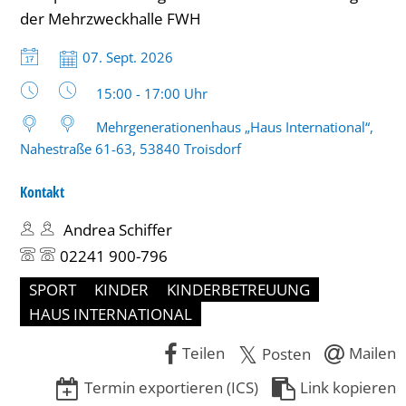
(6-
der Mehrzweckhalle FWH
10
Datum:
07. Sept. 2026
Jahre)
Uhrzeit:
15:00 - 17:00 Uhr
bis
Mehrgenerationenhaus „Haus International“,
17
Nahestraße 61-63, 53840 Troisdorf
Uhr
Kontakt
Andrea Schiffer
02241 900-796
SPORT
KINDER
KINDERBETREUUNG
HAUS INTERNATIONAL
Teilen
Mailen
Posten
Termin exportieren (ICS)
Link kopieren