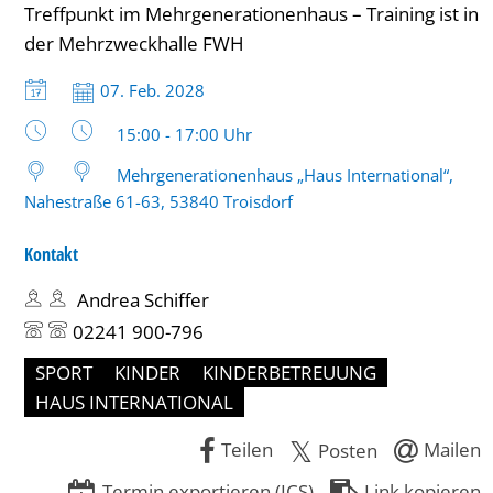
Treffpunkt im Mehrgenerationenhaus – Training ist in
(6-
der Mehrzweckhalle FWH
10
Datum:
07. Feb. 2028
Jahre)
Uhrzeit:
15:00 - 17:00 Uhr
bis
Mehrgenerationenhaus „Haus International“,
17
Nahestraße 61-63, 53840 Troisdorf
Uhr
Kontakt
Andrea Schiffer
02241 900-796
SPORT
KINDER
KINDERBETREUUNG
HAUS INTERNATIONAL
Teilen
Mailen
Posten
Termin exportieren (ICS)
Link kopieren