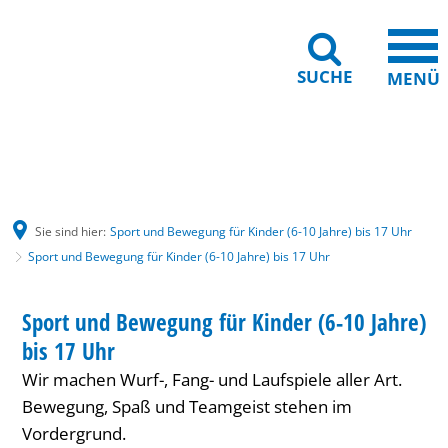
SUCHE
MENÜ
Gebärdensprache
Barrierefreiheit
Leichte Sprache
Sie sind hier:
Sport und Bewegung für Kinder (6-10 Jahre) bis 17 Uhr
Sport und Bewegung für Kinder (6-10 Jahre) bis 17 Uhr
Sport
HAUS INTERNATIONAL
Sport und Bewegung für Kinder (6-10 Jahre)
KATEGORIE: HAUS INTERNATIONAL
und
bis 17 Uhr
Bewegung
Wir machen Wurf-, Fang- und Laufspiele aller Art.
für
Bewegung, Spaß und Teamgeist stehen im
Vordergrund.
Kinder