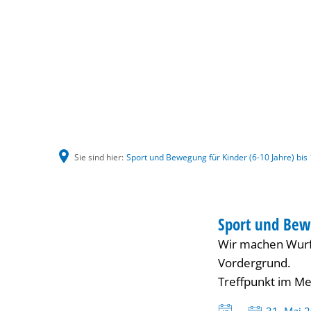
Sie sind hier:
Sport und Bewegung für Kinder (6-10 Jahre) bis
Sport
HAUS INTERNATI
Sport und Bewe
KATEGORIE: HAUS
Wir machen Wurf-
und
Vordergrund.
Treffpunkt im Me
Bewegung
Datum: