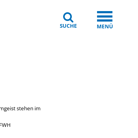
SUCHE
iheit
Leichte Sprache
MENÜ
amgeist stehen im
e FWH