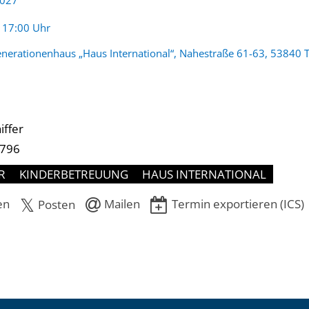
2027
:
- 17:00 Uhr
nerationenhaus „Haus International“, Nahestraße 61-63, 53840 T
iffer
-796
R
KINDERBETREUUNG
HAUS INTERNATIONAL
en
Mailen
Termin exportieren (ICS)
Posten