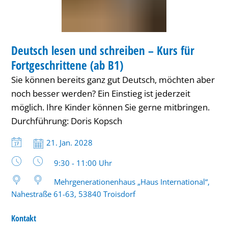
–
Kurs
KURS
für
Deutsch lesen und schreiben – Kurs für
KATEGORIE: KURS
Fortgeschrittene
Fortgeschrittene (ab B1)
(ab
Sie können bereits ganz gut Deutsch, möchten aber
B1)
noch besser werden? Ein Einstieg ist jederzeit
möglich. Ihre Kinder können Sie gerne mitbringen.
Durchführung: Doris Kopsch
Datum:
21. Jan. 2028
Uhrzeit:
9:30 - 11:00 Uhr
Mehrgenerationenhaus „Haus International“,
Nahestraße 61-63, 53840 Troisdorf
Kontakt