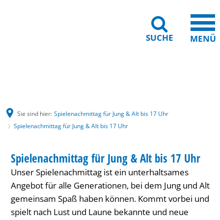
SUCHE
MENÜ
Gebärdensprache
Barrierefreiheit
Leichte Sprache
Sie sind hier:
Spielenachmittag für Jung & Alt bis 17 Uhr
Spielenachmittag für Jung & Alt bis 17 Uhr
Spielenachmittag
HAUS INTERNATIONAL
Spielenachmittag für Jung & Alt bis 17 Uhr
KATEGORIE: HAUS INTERNATIONAL
für
Unser Spielenachmittag ist ein unterhaltsames
Jung
Angebot für alle Generationen, bei dem Jung und Alt
&
gemeinsam Spaß haben können. Kommt vorbei und
spielt nach Lust und Laune bekannte und neue
Alt