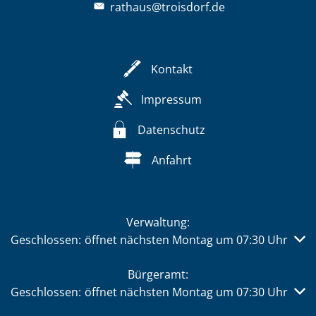
rathaus@troisdorf.de
Kontakt
Impressum
Datenschutz
Anfahrt
Verwaltung:
Klicken, um weitere Öffnungs- oder Schließzeiten auszub
Geschlossen:
öffnet nächsten Montag um 07:30 Uhr
Bürgeramt:
Klicken, um weitere Öffnungs- oder Schließzeiten auszub
Geschlossen:
öffnet nächsten Montag um 07:30 Uhr