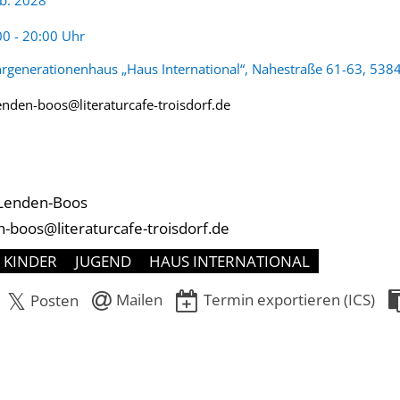
eb. 2028
eit:
00 - 20:00 Uhr
rgenerationenhaus „Haus International“, Nahestraße 61-63, 5384
enden-boos@literaturcafe-troisdorf.de
Lenden-Boos
-boos@literaturcafe-troisdorf.de
KINDER
JUGEND
HAUS INTERNATIONAL
Mailen
Termin exportieren (ICS)
Posten