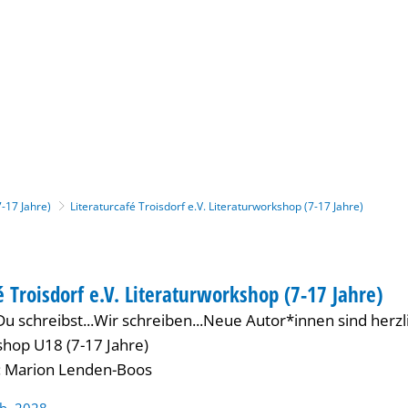
Gebärdensprache
Barrierefre
7-17 Jahre)
Literaturcafé Troisdorf e.V. Literaturworkshop (7-17 Jahre)
TIONAL
é Troisdorf e.V. Literaturworkshop (7-17 Jahre)
US INTERNATIONAL
.Du schreibst...Wir schreiben...Neue Autor*innen sind herz
shop U18 (7-17 Jahre)
: Marion Lenden-Boos