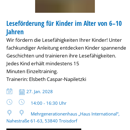
von
KINDER
6–
Leseförderung für Kinder im Alter von 6–10
KATEGORIE: KINDER
10
Jahren
Jahren
Wir fördern die Lesefähigkeiten Ihrer Kinder! Unter
fachkundiger Anleitung entdecken Kinder spannende
Geschichten und trainieren ihre Lesefähigkeiten.
Jedes Kind erhält mindestens 15
Minuten Einzeltraining.
Trainerin: Elsbeth Caspar-Napiletzki
Datum:
27. Jan. 2028
Uhrzeit:
14:00 - 16:30 Uhr
Mehrgenerationenhaus „Haus International“,
Nahestraße 61-63, 53840 Troisdorf