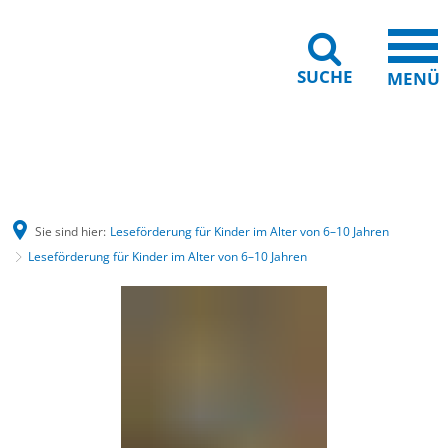
SUCHE
MENÜ
Gebärdensprache
Barrierefreiheit
Leichte Sprache
Sie sind hier:
Leseförderung für Kinder im Alter von 6–10 Jahren
Leseförderung für Kinder im Alter von 6–10 Jahren
Leseförderung
für
Kinder
im
Alter