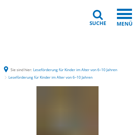
SUCHE
MENÜ
Gebärdensprache
Barrierefreiheit
Leichte Sprache
Sie sind hier:
Leseförderung für Kinder im Alter von 6–10 Jahren
Leseförderung für Kinder im Alter von 6–10 Jahren
Leseförderung
für
Kinder
im
Alter