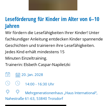
von
KINDER
6–
Leseförderung für Kinder im Alter von 6–10
KATEGORIE: KINDER
10
Jahren
Jahren
Wir fördern die Lesefähigkeiten Ihrer Kinder! Unter
fachkundiger Anleitung entdecken Kinder spannende
Geschichten und trainieren ihre Lesefähigkeiten.
Jedes Kind erhält mindestens 15
Minuten Einzeltraining.
Trainerin: Elsbeth Caspar-Napiletzki
Datum:
20. Jan. 2028
Uhrzeit:
14:00 - 16:30 Uhr
Mehrgenerationenhaus „Haus International“,
Nahestraße 61-63, 53840 Troisdorf