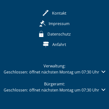
Kontakt
Impressum
Datenschutz
Anfahrt
Verwaltung:
Klicken, um weitere Öffnungs- oder Schließzeiten auszub
Geschlossen:
öffnet nächsten Montag um 07:30 Uhr
Bürgeramt:
Klicken, um weitere Öffnungs- oder Schließzeiten auszub
Geschlossen:
öffnet nächsten Montag um 07:30 Uhr