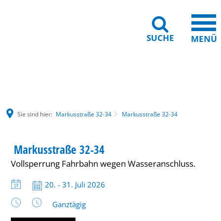
SUCHE
MENÜ
Gebärdensprache
Barrierefreiheit
Leichte Sprache
Sie sind hier:
Markusstraße 32-34
Markusstraße 32-34
Markusstraße
Markusstraße 32-34
32-
Vollsperrung Fahrbahn wegen Wasseranschluss.
34
Datum:
20. - 31. Juli 2026
Uhrzeit:
Ganztägig