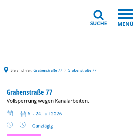
SUCHE
MENÜ
Gebärdensprache
Barrierefreiheit
Leichte Sprache
Sie sind hier:
Grabenstraße 77
Grabenstraße 77
Grabenstraße
Grabenstraße 77
77
Vollsperrung wegen Kanalarbeiten.
Datum:
6. - 24. Juli 2026
Uhrzeit:
Ganztägig