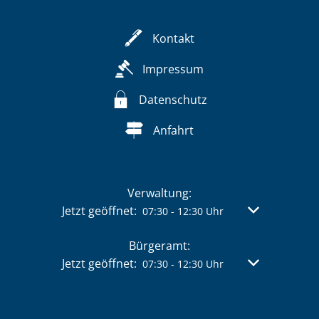
Kontakt
Impressum
Datenschutz
Anfahrt
Verwaltung:
Klicken, um weitere Öffnungs- oder Schließzeit
Jetzt geöffnet:
Von 07:30 bis 
07:30
-
12:30
Uhr
Bürgeramt:
Klicken, um weitere Öffnungs- oder Schließzeit
Jetzt geöffnet:
Von 07:30 bis 
07:30
-
12:30
Uhr