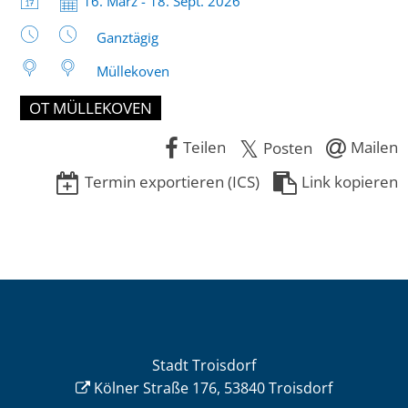
Datum:
16. März - 18. Sept. 2026
Straße
Uhrzeit:
Ganztägig
und
Müllekoven
Im
OT MÜLLEKOVEN
Türchen
Teilen
Mailen
Posten
Termin exportieren (ICS)
Link kopieren
Stadt Troisdorf
Kölner Straße 176, 53840 Troisdorf