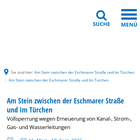
SUCHE
MENÜ
Gebärdensprache
Barrierefreiheit
Leichte Sprache
Sie sind hier:
Am Stein zwischen der Eschmarer Straße und Im Türchen
Am Stein zwischen der Eschmarer Straße und Im Türchen
Am
Am Stein zwischen der Eschmarer Straße
Stein
und Im Türchen
zwischen
Vollsperrung wegen Erneuerung von Kanal-, Strom-,
der
Gas- und Wasserleitungen
Eschmarer