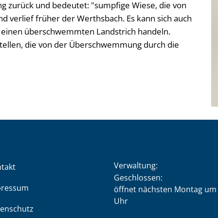
g zurück und bedeutet: "sumpfige Wiese, die von
d verlief früher der Werthsbach. Es kann sich auch
m einen überschwemmten Landstrich handeln.
 Stellen, die von der Überschwemmung durch die
Verwaltung:
takt
Klicken, um weitere Öffnung
Geschlossen:
pressum
öffnet nächsten Montag um 
Uhr
enschutz