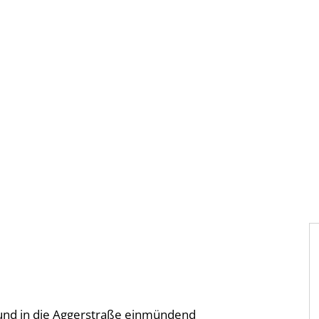
Gebärdensprache
Barrierefre
 und in die Aggerstraße einmündend