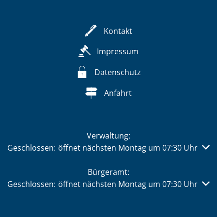
Kontakt
Impressum
Datenschutz
Anfahrt
Verwaltung:
Klicken, um weitere Öffnungs- oder Schließzeiten auszub
Geschlossen:
öffnet nächsten Montag um 07:30 Uhr
Bürgeramt:
Klicken, um weitere Öffnungs- oder Schließzeiten auszub
Geschlossen:
öffnet nächsten Montag um 07:30 Uhr