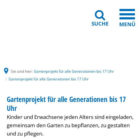
SUCHE
MENÜ
Gebärdensprache
Barrierefreiheit
Leichte Sprache
Sie sind hier:
Gartenprojekt für alle Generationen bis 17 Uhr
Gartenprojekt für alle Generationen bis 17 Uhr
Gartenprojekt
HAUS INTERNATIONAL
Gartenprojekt für alle Generationen bis 17
KATEGORIE: HAUS INTERNATIONAL
für
Uhr
alle
Kinder und Erwachsene jeden Alters sind eingeladen,
Generationen
gemeinsam den Garten zu bepflanzen, zu gestalten
und zu pflegen.
bis