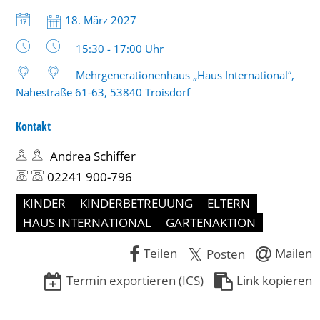
17
Datum:
18. März 2027
Uhr
Uhrzeit:
15:30 - 17:00 Uhr
Mehrgenerationenhaus „Haus International“,
Nahestraße 61-63, 53840 Troisdorf
Kontakt
Andrea Schiffer
02241 900-796
KINDER
KINDERBETREUUNG
ELTERN
HAUS INTERNATIONAL
GARTENAKTION
Teilen
Mailen
Posten
Termin exportieren (ICS)
Link kopieren