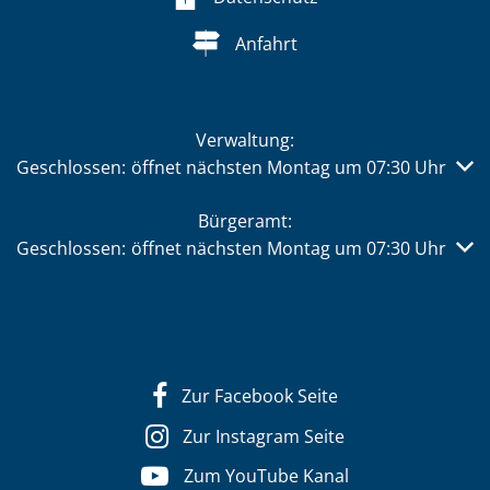
Anfahrt
Verwaltung:
Klicken, um weitere Öffnungs- oder Schließzeiten auszub
Geschlossen:
öffnet nächsten Montag um 07:30 Uhr
Bürgeramt:
Klicken, um weitere Öffnungs- oder Schließzeiten auszub
Geschlossen:
öffnet nächsten Montag um 07:30 Uhr
Zur Facebook Seite
Zur Instagram Seite
Zum YouTube Kanal