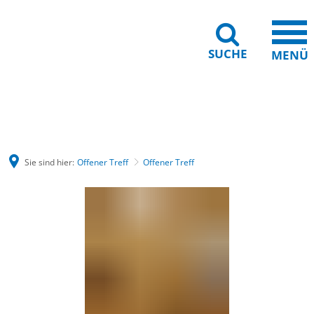
SUCHE
MENÜ
Gebärdensprache
Barrierefreiheit
Leichte Sprache
Sie sind hier:
Offener Treff
Offener Treff
Offener
Treff