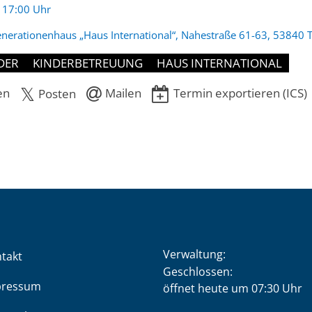
:
- 17:00 Uhr
nerationenhaus „Haus International“, Nahestraße 61-63, 53840 T
DER
KINDERBETREUUNG
HAUS INTERNATIONAL
en
Mailen
Termin exportieren (ICS)
Posten
Verwaltung:
takt
Klicken, um weitere Öffnung
Geschlossen:
pressum
öffnet heute um 07:30 Uhr