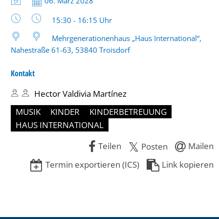
Datum:
06. März 2028
bis
Uhrzeit:
15:30 - 16:15 Uhr
16:15
Mehrgenerationenhaus „Haus International“,
Uhr
Nahestraße 61-63, 53840 Troisdorf
Kontakt
Hector Valdivia Martínez
MUSIK
KINDER
KINDERBETREUUNG
HAUS INTERNATIONAL
Teilen
Mailen
Posten
Termin exportieren (ICS)
Link kopieren