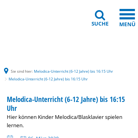
SUCHE
MENÜ
Gebärdensprache
Barrierefreiheit
Leichte Sprache
Sie sind hier:
Melodica-Unterricht (6-12 Jahre) bis 16:15 Uhr
Melodica-Unterricht (6-12 Jahre) bis 16:15 Uhr
Melodica-
KINDER
Melodica-Unterricht (6-12 Jahre) bis 16:15
KATEGORIE: KINDER
Unterricht
Uhr
(6-
Hier können Kinder Melodica/Blasklavier spielen
12
lernen.
Jahre)