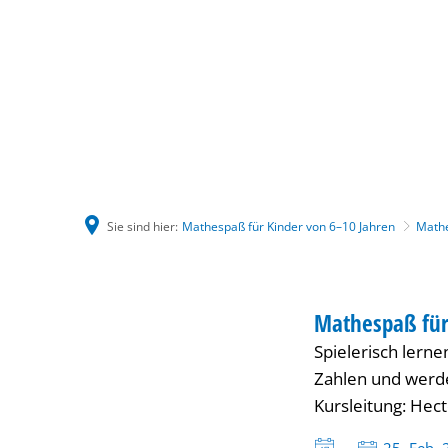
Sie sind hier:
Mathespaß für Kinder von 6–10 Jahren
Mathe
Mathespaß
KINDER
Mathespaß für
KATEGORIE: KIND
Spielerisch lern
für
Zahlen und werde
Kursleitung: Hect
Kinder
Datum: