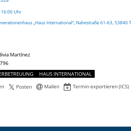
 2028
:
- 16:00 Uhr
nerationenhaus „Haus International“, Nahestraße 61-63, 53840 T
ivia Martínez
-796
ERBETREUUNG
HAUS INTERNATIONAL
en
Mailen
Termin exportieren (ICS)
Posten