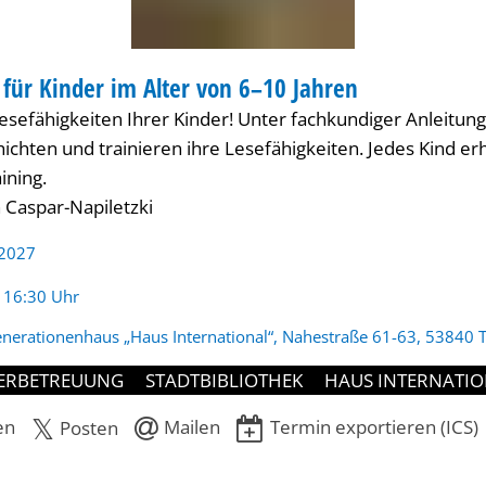
 für Kinder im Alter von 6–10 Jahren
ER
Lesefähigkeiten Ihrer Kinder! Unter fachkundiger Anleitun
chten und trainieren ihre Lesefähigkeiten. Jedes Kind er
ining.
h Caspar-Napiletzki
 2027
:
- 16:30 Uhr
nerationenhaus „Haus International“, Nahestraße 61-63, 53840 T
ERBETREUUNG
STADTBIBLIOTHEK
HAUS INTERNATI
en
Mailen
Termin exportieren (ICS)
Posten