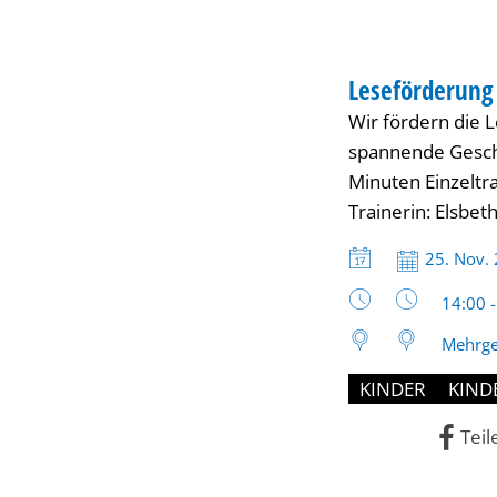
im
KINDER
Alter
Leseförderung
KATEGORIE: KIND
Wir fördern die 
von
spannende Geschi
Minuten Einzeltra
6–
Trainerin: Elsbet
Datum:
25. Nov.
10
Uhrzeit
14:00 
Jahren
Mehrge
KINDER
KIND
Teil