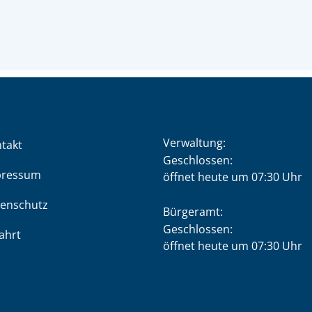
Verwaltung:
takt
Klicken, um weitere Öffnung
Geschlossen:
pressum
öffnet heute um 07:30 Uhr
enschutz
Bürgeramt:
Klicken, um weitere Öffnung
Geschlossen:
ahrt
öffnet heute um 07:30 Uhr