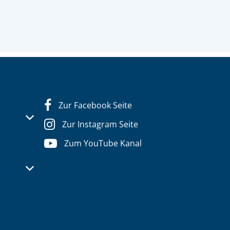
Zur Facebook Seite
s- oder Schließzeiten auszublenden
Zur Instagram Seite
Zum YouTube Kanal
s- oder Schließzeiten auszublenden