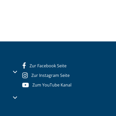
Zur Facebook Seite
s- oder Schließzeiten auszublenden
Zur Instagram Seite
Zum YouTube Kanal
s- oder Schließzeiten auszublenden