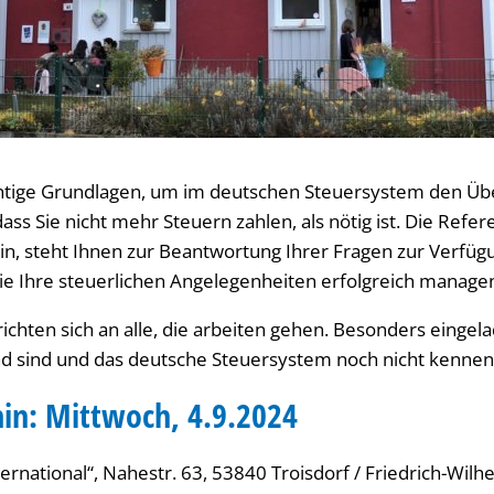
chtige Grundlagen, um im deutschen Steuersystem den Übe
dass Sie nicht mehr Steuern zahlen, als nötig ist. Die Refer
tin, steht Ihnen zur Beantwortung Ihrer Fragen zur Verfüg
 Sie Ihre steuerlichen Angelegenheiten erfolgreich manag
richten sich an alle, die arbeiten gehen. Besonders einge
nd sind und das deutsche Steuersystem noch nicht kennen
in: Mittwoch, 4.9.2024
rnational“, Nahestr. 63, 53840 Troisdorf / Friedrich-Wilh