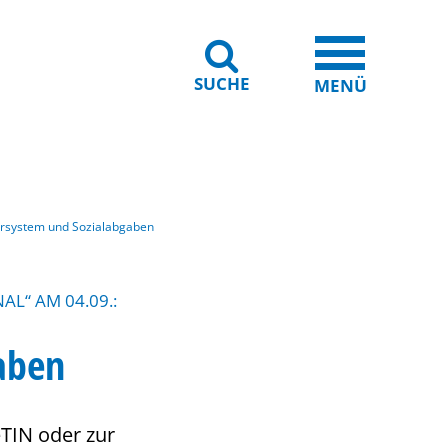
SUCHE
iheit
Leichte Sprache
MENÜ
rsystem und Sozialabgaben
L“ AM 04.09.:
aben
eTIN oder zur