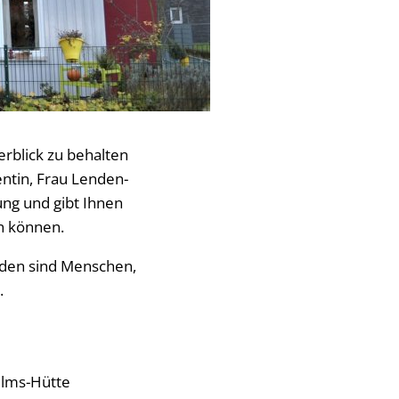
rblick zu behalten
entin, Frau Lenden-
ung und gibt Ihnen
en können.
laden sind Menschen,
.
elms-Hütte