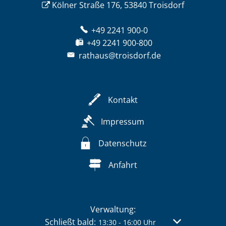
Kölner Straße 176, 53840 Troisdorf
+49 2241 900-0
+49 2241 900-800
rathaus@troisdorf.de
Kontakt
Impressum
Datenschutz
Anfahrt
Verwaltung:
Klicken, um weitere Öffnungs- oder Schließzei
Schließt bald:
Von 13:30 bis 
13:30
-
16:00
Uhr