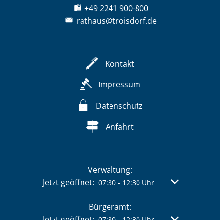
+49 2241 900-800
rathaus@troisdorf.de
Kontakt
Impressum
Datenschutz
Anfahrt
Verwaltung:
Klicken, um weitere Öffnungs- oder Schließzeit
Jetzt geöffnet:
Von 07:30 bis 
07:30
-
12:30
Uhr
Bürgeramt:
Klicken, um weitere Öffnungs- oder Schließzeit
Jetzt geöffnet:
Von 07:30 bis 
07:30
-
12:30
Uhr