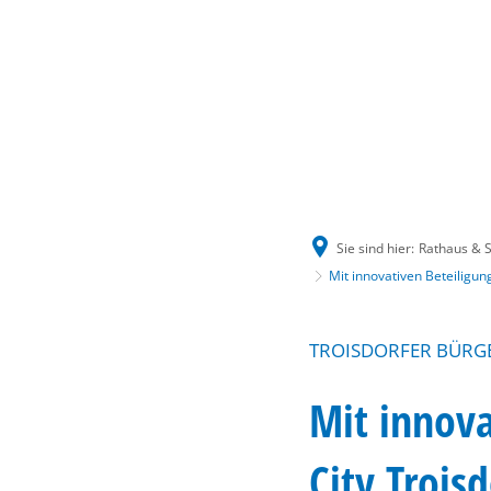
Sie sind hier:
Rathaus & S
Mit innovativen Beteiligun
TROISDORFER BÜRG
Mit innova
City Troisd