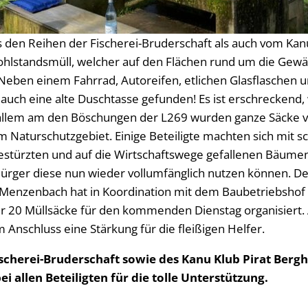
s den Reihen der Fischerei-Bruderschaft als auch vom Kan
hlstandsmüll, welcher auf den Flächen rund um die Gewäss
eben einem Fahrrad, Autoreifen, etlichen Glasflaschen 
auch eine alte Duschtasse gefunden! Es ist erschreckend, w
allem am den Böschungen der L269 wurden ganze Säcke vo
m Naturschutzgebiet. Einige Beteiligte machten sich mit 
stürzten und auf die Wirtschaftswege gefallenen Bäumen,
Bürger diese nun wieder vollumfänglich nutzen können. D
Menzenbach hat in Koordination mit dem Baubetriebshof d
r 20 Müllsäcke für den kommenden Dienstag organisiert. 
Anschluss eine Stärkung für die fleißigen Helfer.
scherei-Bruderschaft sowie des Kanu Klub Pirat Berg
ei allen Beteiligten für die tolle Unterstützung.