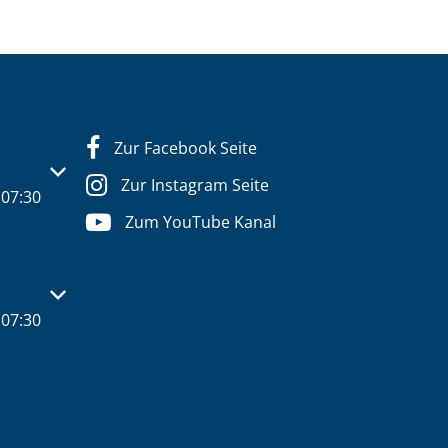
Zur Facebook Seite
s- oder Schließzeiten auszublenden
Zur Instagram Seite
07:30
Zum YouTube Kanal
s- oder Schließzeiten auszublenden
07:30