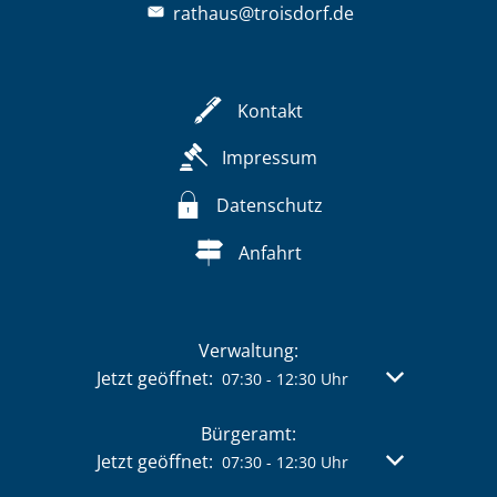
rathaus@troisdorf.de
Kontakt
Impressum
Datenschutz
Anfahrt
Verwaltung:
Klicken, um weitere Öffnungs- oder Schließzeit
Jetzt geöffnet:
Von 07:30 bis 
07:30
-
12:30
Uhr
Bürgeramt:
Klicken, um weitere Öffnungs- oder Schließzeit
Jetzt geöffnet:
Von 07:30 bis 
07:30
-
12:30
Uhr