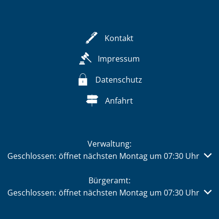
Kontakt
Impressum
Datenschutz
Anfahrt
Verwaltung:
Klicken, um weitere Öffnungs- oder Schließzeiten auszub
Geschlossen:
öffnet nächsten Montag um 07:30 Uhr
Bürgeramt:
Klicken, um weitere Öffnungs- oder Schließzeiten auszub
Geschlossen:
öffnet nächsten Montag um 07:30 Uhr