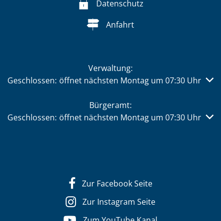
Datenschutz
Anfahrt
Verwaltung:
Klicken, um weitere Öffnungs- oder Schließzeiten auszub
Geschlossen:
öffnet nächsten Montag um 07:30 Uhr
Bürgeramt:
Klicken, um weitere Öffnungs- oder Schließzeiten auszub
Geschlossen:
öffnet nächsten Montag um 07:30 Uhr
Zur Facebook Seite
Zur Instagram Seite
Zum YouTube Kanal