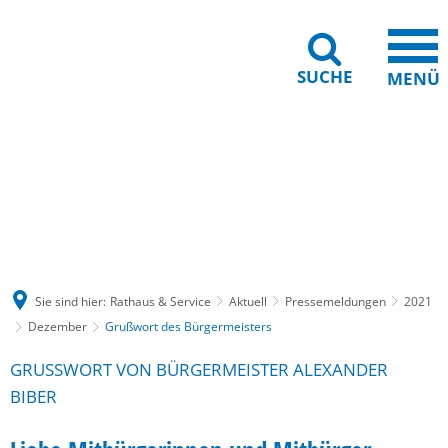
SUCHE
MENÜ
Gebärdensprache
Barrierefreiheit
Leichte Sprache
Sie sind hier:
Rathaus & Service
Aktuell
Pressemeldungen
2021
Dezember
Grußwort des Bürgermeisters
GRUSSWORT VON BÜRGERMEISTER ALEXANDER B
IBER