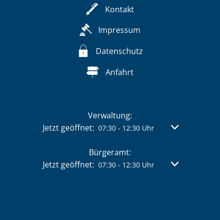
Kontakt
Impressum
Datenschutz
Anfahrt
Verwaltung:
Klicken, um weitere Öffnungs- oder Schließzeit
Jetzt geöffnet:
Von 07:30 bis 
07:30
-
12:30
Uhr
Bürgeramt:
Klicken, um weitere Öffnungs- oder Schließzeit
Jetzt geöffnet:
Von 07:30 bis 
07:30
-
12:30
Uhr