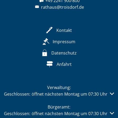
+49 2241 900-800
rathaus@troisdorf.de
Kontakt
Impressum
Datenschutz
Anfahrt
Verwaltung:
Klicken, um weitere Öffnungs- oder Schließzeiten auszub
Geschlossen:
öffnet nächsten Montag um 07:30 Uhr
Bürgeramt:
Klicken, um weitere Öffnungs- oder Schließzeiten auszub
Geschlossen:
öffnet nächsten Montag um 07:30 Uhr