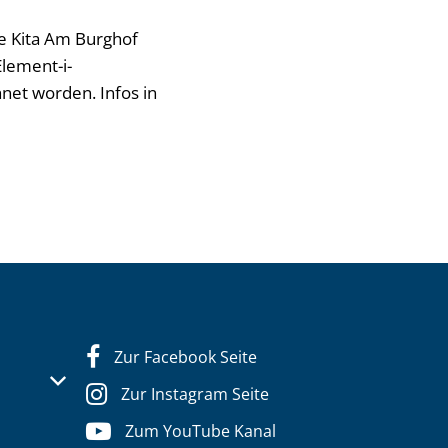
ie Kita Am Burghof
lement-i-
net worden. Infos in
Zur Facebook Seite
s- oder Schließzeiten auszublenden
Zur Instagram Seite
Zum YouTube Kanal