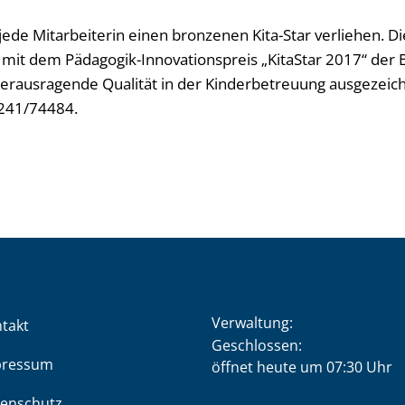
ede Mitarbeiterin einen bronzenen Kita-Star verliehen. D
it dem Pädagogik-Innovationspreis „KitaStar 2017“ der E
 herausragende Qualität in der Kinderbetreuung ausgezeich
2241/74484.
Verwaltung:
takt
Klicken, um weitere Öffnung
Geschlossen:
pressum
öffnet heute um 07:30 Uhr
enschutz