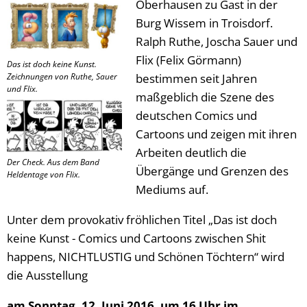
Oberhausen zu Gast in der
Burg Wissem in Troisdorf.
Ralph Ruthe, Joscha Sauer und
Flix (Felix Görmann)
Das ist doch keine Kunst.
Zeichnungen von Ruthe, Sauer
bestimmen seit Jahren
und Flix.
maßgeblich die Szene des
deutschen Comics und
Cartoons und zeigen mit ihren
Arbeiten deutlich die
Der Check. Aus dem Band
Übergänge und Grenzen des
Heldentage von Flix.
Mediums auf.
Unter dem provokativ fröhlichen Titel „Das ist doch
keine Kunst - Comics und Cartoons zwischen Shit
happens, NICHTLUSTIG und Schönen Töchtern“ wird
die Ausstellung
am Sonntag, 12. Juni 2016, um 16 Uhr im