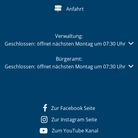
Anfahrt
Verwaltung:
Klicken, um weitere Öffnungs- oder Schließzeiten auszub
Geschlossen:
öffnet nächsten Montag um 07:30 Uhr
Bürgeramt:
Klicken, um weitere Öffnungs- oder Schließzeiten auszub
Geschlossen:
öffnet nächsten Montag um 07:30 Uhr
Zur Facebook Seite
Zur Instagram Seite
Zum YouTube Kanal