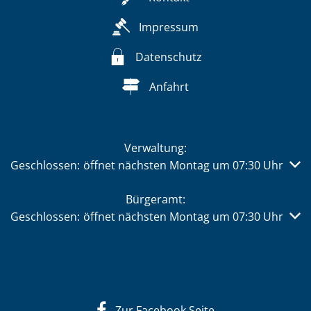
Impressum
Datenschutz
Anfahrt
Verwaltung:
Klicken, um weitere Öffnungs- oder Schließzeiten auszub
Geschlossen:
öffnet nächsten Montag um 07:30 Uhr
Bürgeramt:
Klicken, um weitere Öffnungs- oder Schließzeiten auszub
Geschlossen:
öffnet nächsten Montag um 07:30 Uhr
Zur Facebook Seite