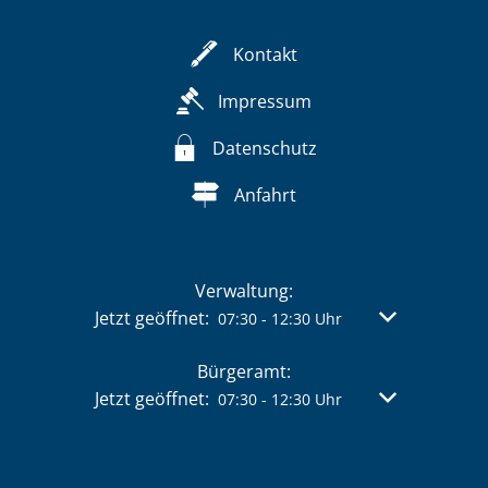
Kontakt
Impressum
Datenschutz
Anfahrt
Verwaltung:
Klicken, um weitere Öffnungs- oder Schließzeit
Jetzt geöffnet:
Von 07:30 bis 
07:30
-
12:30
Uhr
Bürgeramt:
Klicken, um weitere Öffnungs- oder Schließzeit
Jetzt geöffnet:
Von 07:30 bis 
07:30
-
12:30
Uhr