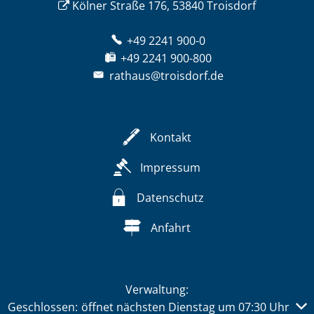
Kölner Straße 176, 53840 Troisdorf
+49 2241 900-0
+49 2241 900-800
rathaus@troisdorf.de
Kontakt
Impressum
Datenschutz
Anfahrt
Verwaltung:
Klicken, um weitere Öffnungs- oder Schließzeiten auszub
Geschlossen:
öffnet nächsten Dienstag um 07:30 Uhr