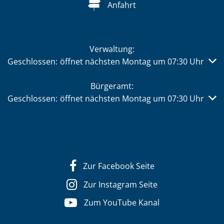
Anfahrt
Verwaltung:
Klicken, um weitere Öffnungs- oder Schließzeiten auszub
Geschlossen:
öffnet nächsten Montag um 07:30 Uhr
Bürgeramt:
Klicken, um weitere Öffnungs- oder Schließzeiten auszub
Geschlossen:
öffnet nächsten Montag um 07:30 Uhr
Zur Facebook Seite
Zur Instagram Seite
Zum YouTube Kanal