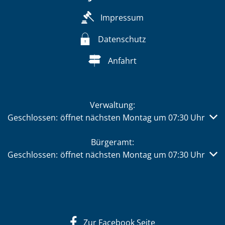
Impressum
Datenschutz
Anfahrt
Verwaltung:
Klicken, um weitere Öffnungs- oder Schließzeiten auszub
Geschlossen:
öffnet nächsten Montag um 07:30 Uhr
Bürgeramt:
Klicken, um weitere Öffnungs- oder Schließzeiten auszub
Geschlossen:
öffnet nächsten Montag um 07:30 Uhr
Zur Facebook Seite