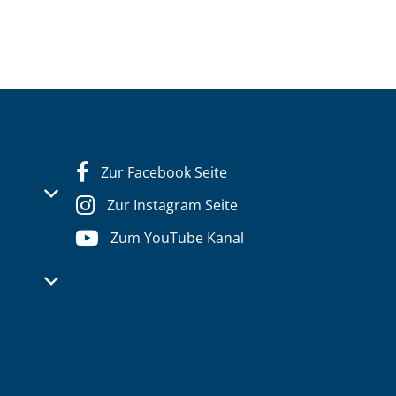
Zur Facebook Seite
s- oder Schließzeiten auszublenden
Zur Instagram Seite
Zum YouTube Kanal
s- oder Schließzeiten auszublenden