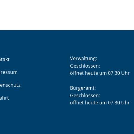
Verwaltung:
takt
Klicken, um weitere Öffnung
Geschlossen:
pressum
öffnet heute um 07:30 Uhr
enschutz
Bürgeramt:
Klicken, um weitere Öffnung
Geschlossen:
ahrt
öffnet heute um 07:30 Uhr