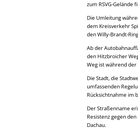
zum RSVG-Gelände find
Die Umleitung währen
dem Kreisverkehr Spi
den Willy-Brandt-Rin
Ab der Autobahnauffah
den Hitzbroicher Weg 
Weg ist während der 
Die Stadt, die Stadtw
umfassenden Regelu
Rücksichtnahme im be
Der Straßenname erin
Resistenz gegen den 
Dachau.