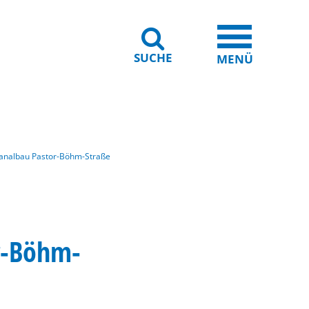
SUCHE
iheit
Leichte Sprache
MENÜ
 Kanalbau Pastor-Böhm-Straße
or-Böhm-