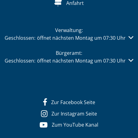
Anfahrt
Verwaltung:
Klicken, um weitere Öffnungs- oder Schließzeiten auszub
Geschlossen:
öffnet nächsten Montag um 07:30 Uhr
Bürgeramt:
Klicken, um weitere Öffnungs- oder Schließzeiten auszub
Geschlossen:
öffnet nächsten Montag um 07:30 Uhr
Zur Facebook Seite
Zur Instagram Seite
Zum YouTube Kanal