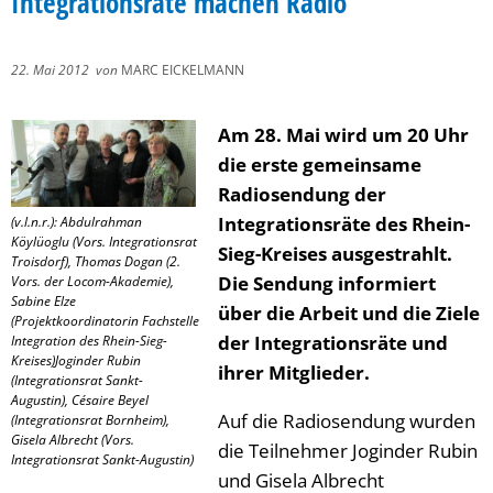
Integrationsräte machen Radio
22. Mai 2012
von
MARC EICKELMANN
Am 28. Mai wird um 20 Uhr
die erste gemeinsame
Radiosendung der
Integrationsräte des Rhein-
(v.l.n.r.): Abdulrahman
Köylüoglu (Vors. Integrationsrat
Sieg-Kreises ausgestrahlt.
Troisdorf), Thomas Dogan (2.
Die Sendung informiert
Vors. der Locom-Akademie),
Sabine Elze
über die Arbeit und die Ziele
(Projektkoordinatorin Fachstelle
der Integrationsräte und
Integration des Rhein-Sieg-
Kreises)Joginder Rubin
ihrer Mitglieder.
(Integrationsrat Sankt-
Augustin), Césaire Beyel
Auf die Radiosendung wurden
(Integrationsrat Bornheim),
Gisela Albrecht (Vors.
die Teilnehmer Joginder Rubin
Integrationsrat Sankt-Augustin)
und Gisela Albrecht