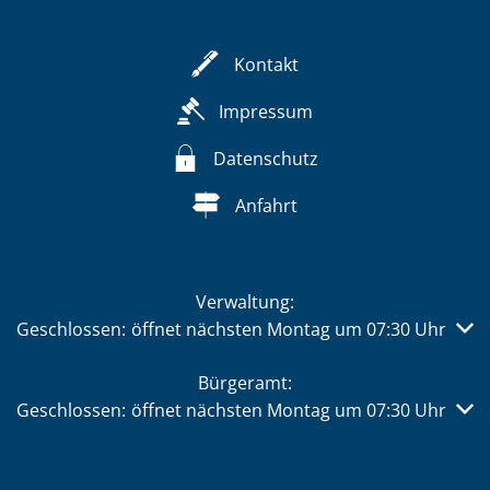
Kontakt
Impressum
Datenschutz
Anfahrt
Verwaltung:
Klicken, um weitere Öffnungs- oder Schließzeiten auszub
Geschlossen:
öffnet nächsten Montag um 07:30 Uhr
Bürgeramt:
Klicken, um weitere Öffnungs- oder Schließzeiten auszub
Geschlossen:
öffnet nächsten Montag um 07:30 Uhr