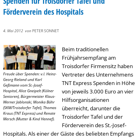
Spenden für Troisdorfer Tafel und
Förderverein des Hospitals
4. Mai 2012
von
PETER SONNET
Beim traditionellen
Frühjahrsempfang am
Troisdorfer Firmensitz haben
Vertreter des Unternehmens
Freude über Spenden: v.l. Heinz-
Georg Rieland und Karl
TNT Express Spenden in Höhe
Geßmann vom St.-Josef-
von jeweils 3.000 Euro an vier
Hospital, Alice Gneipelt (Kölner
Senioren), Bürgermeister Klaus-
Hilfsorganisationen
Werner Jablonski, Monika Bähr
überreicht, darunter die
(SKM/Troisdorfer Tafel), Thomas
Kraus (TNT Express) und Renate
Troisdorfer Tafel und der
Mersch (Mutter & Kind Hennef).
Förderverein des St.-Josef-
Hospitals. Als einer der Gäste des beliebten Empfangs